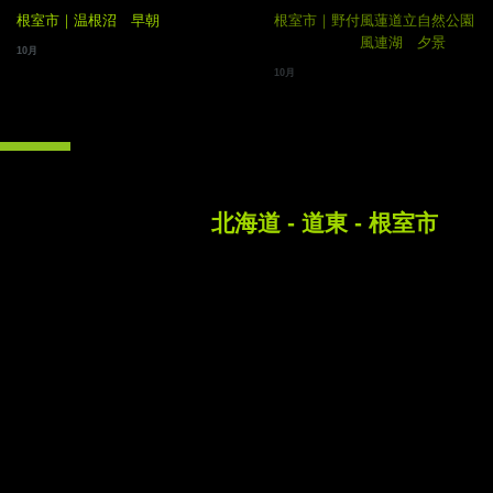
根室市｜温根沼 早朝
根室市｜野付風蓮道立自然公園
風連湖 夕景
10月
10月
北海道 - 道東 - 根室市