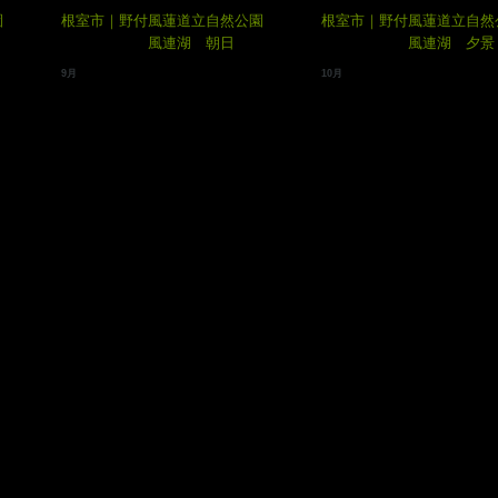
園
根室市｜野付風蓮道立自然公園
根室市｜野付風蓮道立自然
風連湖 朝日
風連湖 夕景
9月
10月