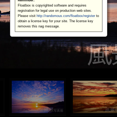
Reminder:
Floatbox is copyrighted software and requires
registration for legal use on production web sites.
Please visit
http://randomous.com/floatbox/register
to
obtain a license key for your site. The license key
removes this nag message.