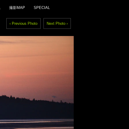
集
撮影MAP
SPECIAL
‹ Previous Photo
Next Photo ›