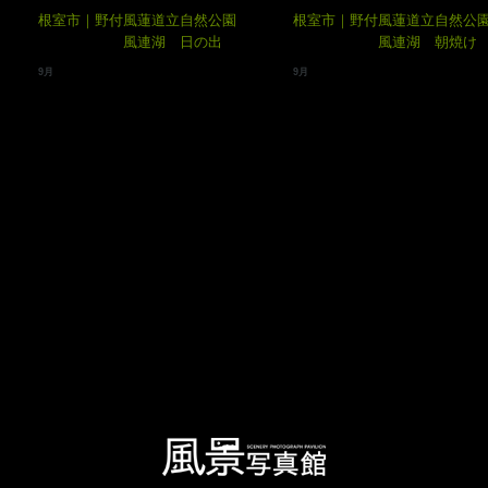
根室市｜野付風蓮道立自然公園
根室市｜野付風蓮道立自然公
風連湖 日の出
風連湖 朝焼け
9月
9月