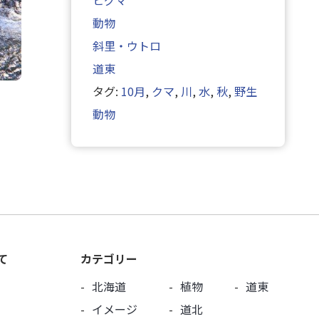
ヒグマ
動物
斜里・ウトロ
道東
タグ:
10月
,
クマ
,
川
,
水
,
秋
,
野生
動物
て
カテゴリー
北海道
植物
道東
イメージ
道北