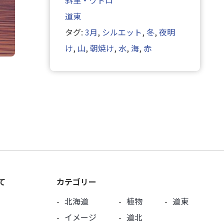
斜里・ウトロ
道東
タグ:
3月
,
シルエット
,
冬
,
夜明
け
,
山
,
朝焼け
,
水
,
海
,
赤
て
カテゴリー
北海道
植物
道東
イメージ
道北